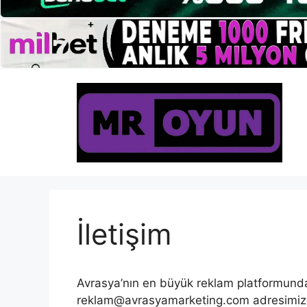
İçeriğe
atla
İletişim
Avrasya’nın en büyük reklam platformunda
reklam@avrasyamarketing.com
adresimiz