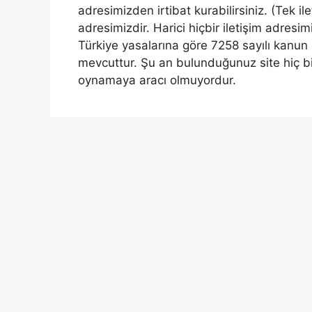
adresimizden irtibat kurabilirsiniz. (Tek i
adresimizdir. Harici hiçbir iletişim adresi
Türkiye yasalarına göre 7258 sayılı kanun
mevcuttur. Şu an bulunduğunuz site hiç bir
oynamaya aracı olmuyordur.