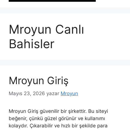
Mroyun Canlı
Bahisler
Mroyun Giriş
Mayıs 23, 2026
yazar
Mroyun
Mroyun Giriş güvenilir bir şirkettir. Bu siteyi
beğenir, çünkü güzel görünür ve kullanımı
kolaydır. Çıkarabilir ve hızlı bir şekilde para