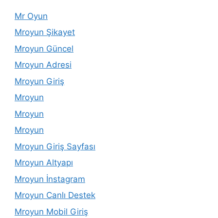
Mr Oyun
Mroyun Şikayet
Mroyun Güncel
Mroyun Adresi
Mroyun Giriş
Mroyun
Mroyun
Mroyun
Mroyun Giriş Sayfası
Mroyun Altyapı
Mroyun İnstagram
Mroyun Canlı Destek
Mroyun Mobil Giriş