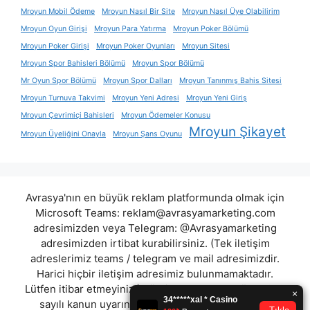
Mroyun Mobil Ödeme
Mroyun Nasıl Bir Site
Mroyun Nasıl Üye Olabilirim
Mroyun Oyun Girişi
Mroyun Para Yatırma
Mroyun Poker Bölümü
Mroyun Poker Girişi
Mroyun Poker Oyunları
Mroyun Sitesi
Mroyun Spor Bahisleri Bölümü
Mroyun Spor Bölümü
Mr Oyun Spor Bölümü
Mroyun Spor Dalları
Mroyun Tanınmış Bahis Sitesi
Mroyun Turnuva Takvimi
Mroyun Yeni Adresi
Mroyun Yeni Giriş
Mroyun Çevrimiçi Bahisleri
Mroyun Ödemeler Konusu
Mroyun Şikayet
Mroyun Üyeliğini Onayla
Mroyun Şans Oyunu
Avrasya'nın en büyük reklam platformunda olmak için
Microsoft Teams:
reklam@avrasyamarketing.com
adresimizden veya Telegram: @Avrasyamarketing
adresimizden irtibat kurabilirsiniz. (Tek iletişim
adreslerimiz teams / telegram ve mail adresimizdir.
Harici hiçbir iletişim adresimiz bulunmamaktadır.
Lütfen itibar etmeyiniz.) Türkiye yasalarına göre 7258
sayılı kanun uyarınca yasa dışı bahis oynamanın