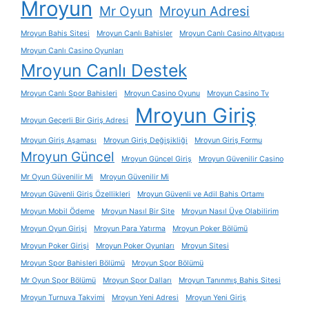
Mroyun
Mr Oyun
Mroyun Adresi
Mroyun Bahis Sitesi
Mroyun Canlı Bahisler
Mroyun Canlı Casino Altyapısı
Mroyun Canlı Casino Oyunları
Mroyun Canlı Destek
Mroyun Canlı Spor Bahisleri
Mroyun Casino Oyunu
Mroyun Casino Tv
Mroyun Giriş
Mroyun Geçerli Bir Giriş Adresi
Mroyun Giriş Aşaması
Mroyun Giriş Değişikliği
Mroyun Giriş Formu
Mroyun Güncel
Mroyun Güncel Giriş
Mroyun Güvenilir Casino
Mr Oyun Güvenilir Mi
Mroyun Güvenilir Mi
Mroyun Güvenli Giriş Özellikleri
Mroyun Güvenli ve Adil Bahis Ortamı
Mroyun Mobil Ödeme
Mroyun Nasıl Bir Site
Mroyun Nasıl Üye Olabilirim
Mroyun Oyun Girişi
Mroyun Para Yatırma
Mroyun Poker Bölümü
Mroyun Poker Girişi
Mroyun Poker Oyunları
Mroyun Sitesi
Mroyun Spor Bahisleri Bölümü
Mroyun Spor Bölümü
Mr Oyun Spor Bölümü
Mroyun Spor Dalları
Mroyun Tanınmış Bahis Sitesi
Mroyun Turnuva Takvimi
Mroyun Yeni Adresi
Mroyun Yeni Giriş