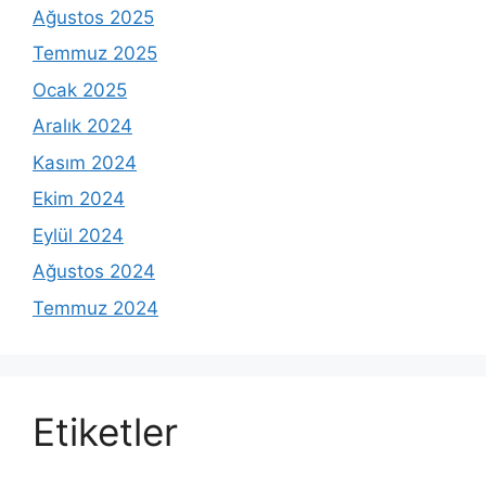
Ağustos 2025
Temmuz 2025
Ocak 2025
Aralık 2024
Kasım 2024
Ekim 2024
Eylül 2024
Ağustos 2024
Temmuz 2024
Etiketler