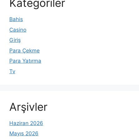
Kategoriler
Bahis
Casino
Giriş
Para Çekme
Para Yatırma
Tv
Arşivler
Haziran 2026
Mayıs 2026