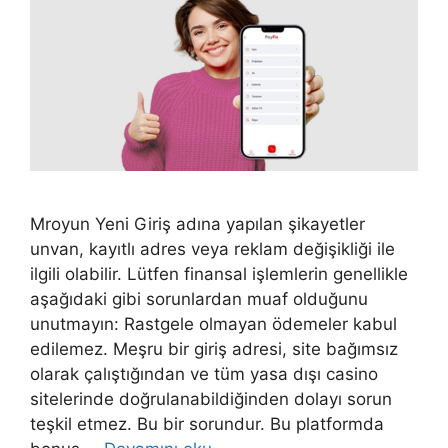
Mroyun Yeni Giriş adına yapılan şikayetler
unvan, kayıtlı adres veya reklam değişikliği ile
ilgili olabilir. Lütfen finansal işlemlerin genellikle
aşağıdaki gibi sorunlardan muaf olduğunu
unutmayın: Rastgele olmayan ödemeler kabul
edilemez. Meşru bir giriş adresi, site bağımsız
olarak çalıştığından ve tüm yasa dışı casino
sitelerinde doğrulanabildiğinden dolayı sorun
teşkil etmez. Bu bir sorundur. Bu platformda