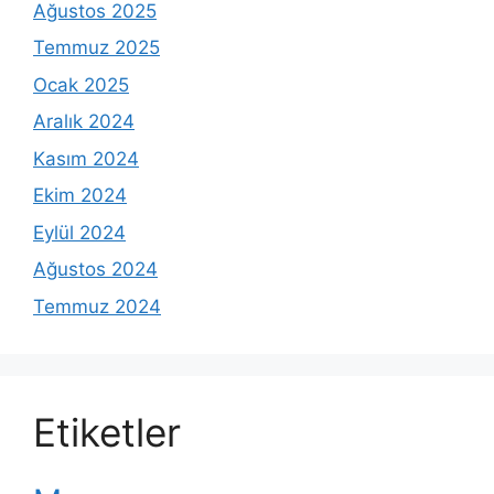
Ağustos 2025
Temmuz 2025
Ocak 2025
Aralık 2024
Kasım 2024
Ekim 2024
Eylül 2024
Ağustos 2024
Temmuz 2024
Etiketler