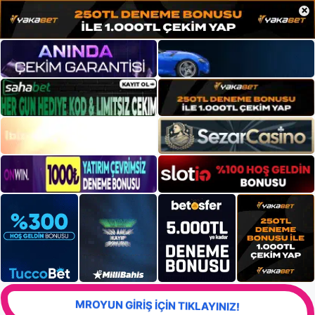
×
MROYUN GİRİŞ İÇİN TIKLAYINIZ!