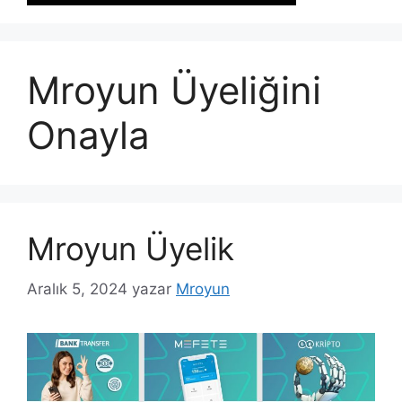
Mroyun Üyeliğini
Onayla
Mroyun Üyelik
Aralık 5, 2024
yazar
Mroyun