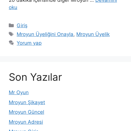
20 dakika içerisinde diğer Mroyun …
Devamını
oku
Kategoriler
Giriş
Etiketler
Mroyun Üyeliğini Onayla
,
Mroyun Üyelik
Yorum yap
Son Yazılar
Mr Oyun
Mroyun Şikayet
Mroyun Güncel
Mroyun Adresi