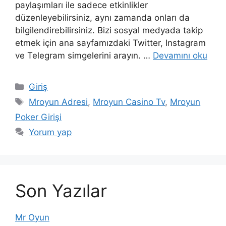
paylaşımları ile sadece etkinlikler
düzenleyebilirsiniz, aynı zamanda onları da
bilgilendirebilirsiniz. Bizi sosyal medyada takip
etmek için ana sayfamızdaki Twitter, Instagram
ve Telegram simgelerini arayın. …
Devamını oku
Kategoriler
Giriş
Etiketler
Mroyun Adresi
,
Mroyun Casino Tv
,
Mroyun
Poker Girişi
Yorum yap
Son Yazılar
Mr Oyun