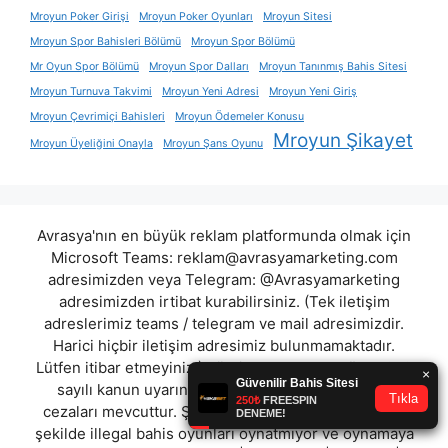
Mroyun Poker Girişi
Mroyun Poker Oyunları
Mroyun Sitesi
Mroyun Spor Bahisleri Bölümü
Mroyun Spor Bölümü
Mr Oyun Spor Bölümü
Mroyun Spor Dalları
Mroyun Tanınmış Bahis Sitesi
Mroyun Turnuva Takvimi
Mroyun Yeni Adresi
Mroyun Yeni Giriş
Mroyun Çevrimiçi Bahisleri
Mroyun Ödemeler Konusu
Mroyun Şikayet
Mroyun Üyeliğini Onayla
Mroyun Şans Oyunu
Avrasya'nın en büyük reklam platformunda olmak için
Microsoft Teams:
reklam@avrasyamarketing.com
adresimizden veya Telegram: @Avrasyamarketing
adresimizden irtibat kurabilirsiniz. (Tek iletişim
adreslerimiz teams / telegram ve mail adresimizdir.
Harici hiçbir iletişim adresimiz bulunmamaktadır.
Lütfen itibar etmeyiniz.) Türkiye yasalarına göre 7258
sayılı kanun uyarınca yasa dışı bahis oynamanın
cezaları mevcuttur. Şu an bulunduğunuz site hiç bir
şekilde illegal bahis oyunları oynatmıyor ve oynamaya