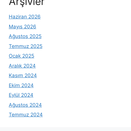
Arşivler
Haziran 2026
Mayıs 2026
Ağustos 2025
Temmuz 2025
Ocak 2025
Aralık 2024
Kasım 2024
Ekim 2024
Eylül 2024
Ağustos 2024
Temmuz 2024