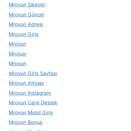
Mroyun Şikayet
Mroyun Güncel
Mroyun Adresi
Mroyun Giriş
Mroyun
Mroyun
Mroyun
Mroyun Giriş Sayfası
Mroyun Altyapı
Mroyun İnstagram
Mroyun Canlı Destek
Mroyun Mobil Giriş
Mroyun Bonus