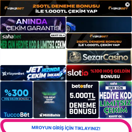
×
MROYUN GİRİŞ İÇİN TIKLAYINIZ!