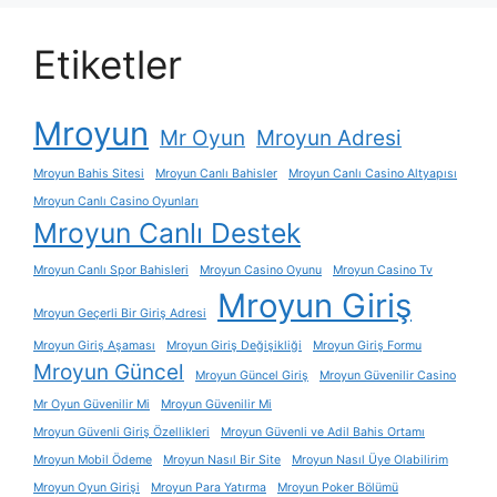
Etiketler
Mroyun
Mr Oyun
Mroyun Adresi
Mroyun Bahis Sitesi
Mroyun Canlı Bahisler
Mroyun Canlı Casino Altyapısı
Mroyun Canlı Casino Oyunları
Mroyun Canlı Destek
Mroyun Canlı Spor Bahisleri
Mroyun Casino Oyunu
Mroyun Casino Tv
Mroyun Giriş
Mroyun Geçerli Bir Giriş Adresi
Mroyun Giriş Aşaması
Mroyun Giriş Değişikliği
Mroyun Giriş Formu
Mroyun Güncel
Mroyun Güncel Giriş
Mroyun Güvenilir Casino
Mr Oyun Güvenilir Mi
Mroyun Güvenilir Mi
Mroyun Güvenli Giriş Özellikleri
Mroyun Güvenli ve Adil Bahis Ortamı
Mroyun Mobil Ödeme
Mroyun Nasıl Bir Site
Mroyun Nasıl Üye Olabilirim
Mroyun Oyun Girişi
Mroyun Para Yatırma
Mroyun Poker Bölümü