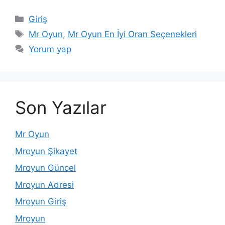
Kategoriler
Giriş
Etiketler
Mr Oyun
,
Mr Oyun En İyi Oran Seçenekleri
Yorum yap
Son Yazılar
Mr Oyun
Mroyun Şikayet
Mroyun Güncel
Mroyun Adresi
Mroyun Giriş
Mroyun