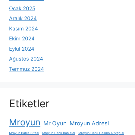
Ocak 2025
Aralık 2024
Kasım 2024
Ekim 2024
Eylül 2024
Ağustos 2024
Temmuz 2024
Etiketler
Mroyun
Mr Oyun
Mroyun Adresi
Mroyun Bahis Sitesi
Mroyun Canlı Bahisler
Mroyun Canlı Casino Altyapısı