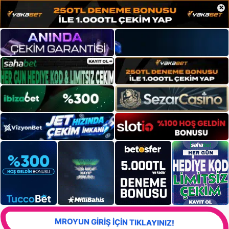
×
MROYUN GİRİŞ İÇİN TIKLAYINIZ!