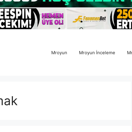
Mroyun
Mroyun İnceleme
Mr
mak