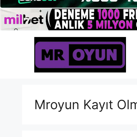
İçeriğe
atla
Mroyun Kayıt Ol