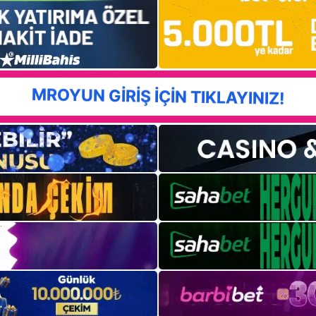
MROYUN GİRİŞ İÇİN TIKLAYINIZ!